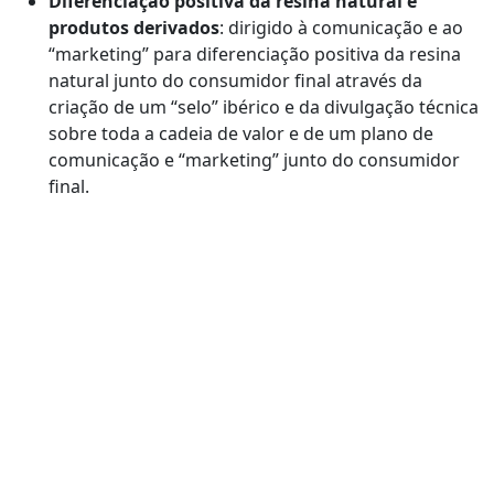
Diferenciação positiva da resina natural e
produtos derivados
: dirigido à comunicação e ao
“marketing” para diferenciação positiva da resina
natural junto do consumidor final através da
criação de um “selo” ibérico e da divulgação técnica
sobre toda a cadeia de valor e de um plano de
comunicação e “marketing” junto do consumidor
final.
Está interessado em candidatar-se a algum destes
programas da componente C12: Bioeconomia
Sustentável?
Contacte os serviços especializados da
HM Consultores e agende uma reunião que vai
mudar o futuro da sua empresa!
Nome*