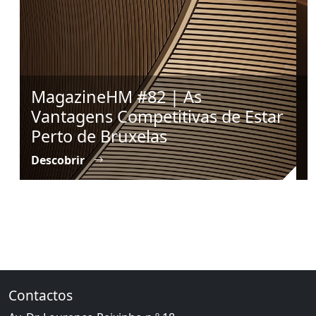
MagazineHM #82 | As
#
Vantagens Competitivas de Estar
C
Perto de Bruxelas
B
Descobrir
D
Contactos