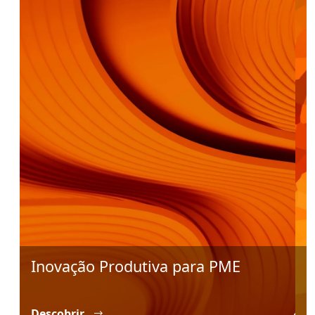
Inovação Produtiva para PME
I
P
Descobrir
D