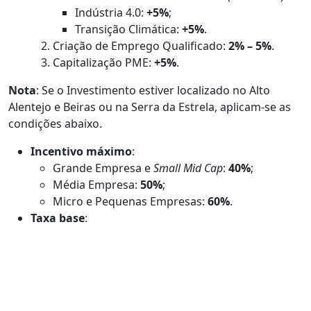
Indústria 4.0:
+5%
;
Transição Climática:
+5%
.
Criação de Emprego Qualificado:
2% – 5%
.
Capitalização PME:
+5%
.
Nota
: Se o Investimento estiver localizado no Alto
Alentejo e Beiras ou na Serra da Estrela, aplicam-se as
condições abaixo.
Incentivo máximo
:
Grande Empresa e
Small Mid Cap
:
40%
;
Média Empresa:
50%
;
Micro e Pequenas Empresas:
60%
.
Taxa base
:
Média Empresa:
35%
;
Micro e Pequenas Empresas:
45%
.
Despesas Elegíveis
Pessoal técnico dedicado a atividades de I&D;