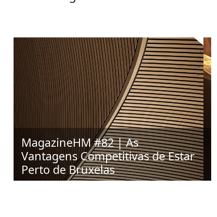
MagazineHM #82 | As
#
Vantagens Competitivas de Estar
C
Perto de Bruxelas
B
Descobrir
D