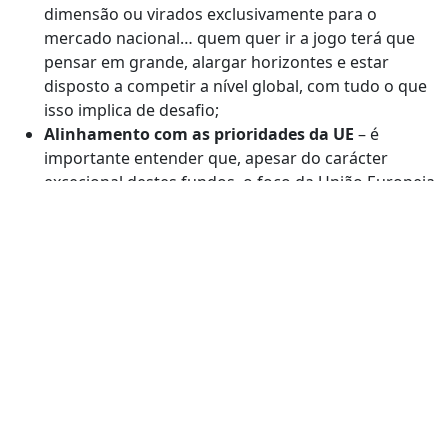
dimensão ou virados exclusivamente para o
mercado nacional… quem quer ir a jogo terá que
pensar em grande, alargar horizontes e estar
disposto a competir a nível global, com tudo o que
isso implica de desafio;
Alinhamento com as prioridades da UE
– é
importante entender que, apesar do carácter
excecional destes fundos, o foco da União Europeia
continua a ser o mesmo, e passa por uma
transformação digital plena do tecido produtivo e
pela aposta clara na economia circular e na
transição climática… candidaturas que esqueçam
estas dimensões estão condenadas ao fracasso.
Como dizíamos no início desta pandemia, de certeza
que, no fim, “vai ficar tudo bem”, mas até lá, temos um
caminho a percorrer… o governo deu na semana
passada o tiro de partida para as agendas e resta-nos
agora a todos participar de forma ativa nesta “corrida”,