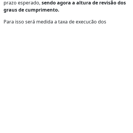
prazo esperado,
sendo agora a altura de revisão dos
graus de cumprimento.
Para isso será medida a taxa de execução dos
investimentos e o grau de cumprimento dos
indicadores.
Caso o projeto tenha sido executado na sua plenitude e
cumprido com os indicadores de resultado, é
encerrado o projeto, não havendo lugar a qualquer
alteração na taxa de incentivo.
O grau de cumprimento (GC) é calculado da seguinte
fórmula:
GC
= R/Re
R:
corresponde ao valor da realização apurado na data
de conclusão da operação;
Re:
corresponde ao valor do indicador de realização