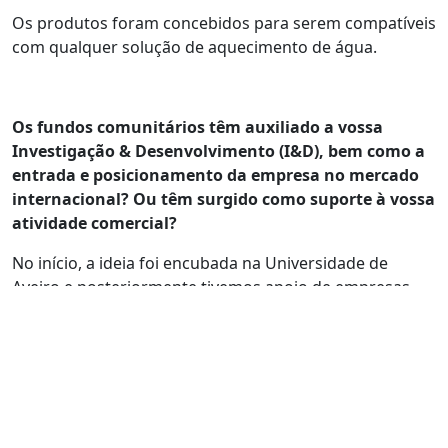
Os produtos foram concebidos para serem compatíveis
com qualquer solução de aquecimento de água.
Os fundos comunitários têm auxiliado a vossa
Investigação & Desenvolvimento (I&D), bem como a
entrada e posicionamento da empresa no mercado
internacional? Ou têm surgido como suporte à vossa
atividade comercial?
No início, a ideia foi encubada na Universidade de
Aveiro e posteriormente tivemos apoio de empresas
que viram na Heaboo o potencial de investimento.
Agora com uma estrutura mais robusta avançamos
para outros mercados.
Do ponto de vista internacional, fomos premiados pela
Amazon Launchpad como uma empresa disruptiva e
sustentável e estamos, neste momento, a preparar o