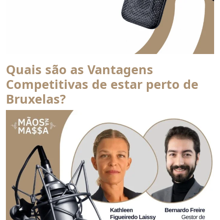
Quais são as Vantagens
from Algarve 2026: Como Manter a Liderança no Turismo
Competitivas de estar perto de
Bruxelas?