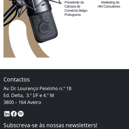
from Quais são as Vantagens Competitivas de estar perto
Contactos
Av. Dr. Lourenço Peixinho n.º 18
Ed. Delta, 3.º I/F e 4.º M
3800 – 164 Aveiro
LinkedIn
Facebook
Spotify
Subscreva-se às nossas newsletters!