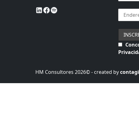
LinkedIn
Facebook
Spotify
Conco
Privaci
HM Consultores 2026© - created by
contagi