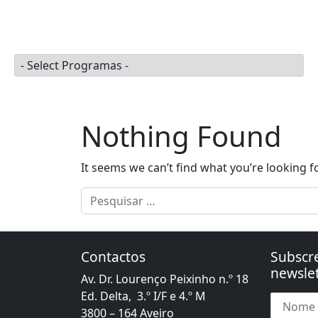
Skip to content
Apoios à Defesa
Port
Main Navigation
Programas
Nothing Found
It seems we can’t find what you’re looking f
Pesquisar por:
Contactos
Subscr
newslet
Av. Dr. Lourenço Peixinho n.º 18
Ed. Delta, 3.º I/F e 4.º M
3800 – 164 Aveiro