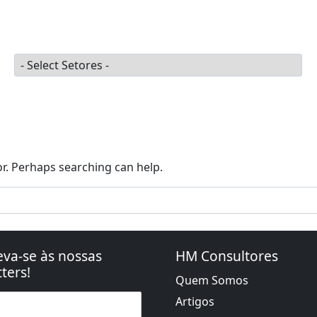
ugal 2030
PRR | Recuperar Portugal
Agendar Reuniã
Setores
or. Perhaps searching can help.
eva-se às nossas
HM Consultores
ters!
Quem Somos
Artigos