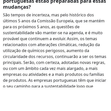
portuguesas estão preparadas para essas
mudanças?
São tempos de incerteza, mas pelo histórico dos
últimos 5 anos da Comissão Europeia, que se mantém
para os próximos 5 anos, as questões de
sustentabilidade vão manter-se na agenda, e é muito
provável que continuem a evoluir. Assim, os temas
relacionados com alterações climáticas, redução da
utilização de químicos perigosos, aumento da
circularidade dos recursos, continuarão a ser os temas
principais. Serão, com certeza, adotadas novas regras,
ou com um âmbito cada vez mais alargado, a mais
empresas ou atividades e a mais produtos ou famílias
de produtos. As empresas portuguesas têm que iniciar
o seu caminho para a sustentabilidade logo que
possível, mas acredito que, embora possa ser um
caminho necessariamente com constrangimentos, vão
conseguir fazê-lo. Naturalmente, quem começar mais
cedo pode obter vantagens competitivas mais à frente.