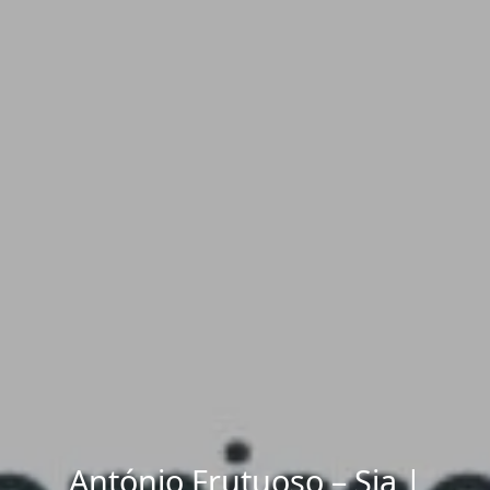
António Frutuoso – Sia |