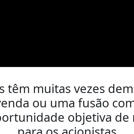
s têm muitas vezes dem
venda ou uma fusão co
ortunidade objetiva de 
para os acionistas