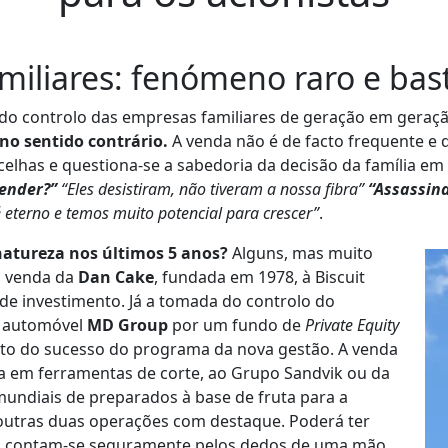
iliares: fenómeno raro e bast
do controlo das empresas familiares de geração em geraçã
 no sentido contrário.
A venda não é de facto frequente e
elhas e questiona-se a sabedoria da decisão da família em
vender?”
“Eles desistiram, não tiveram a nossa fibra”
“Assassina
 eterno e temos muito potencial para crescer”
.
natureza nos últimos 5 anos?
Alguns, mas muito
a venda da
Dan Cake
, fundada em 1978, à Biscuit
 de investimento. Já a tomada do controlo do
o automóvel
MD Group
por um fundo de
Private Equity
fruto do sucesso do programa da nova gestão. A venda
ada em ferramentas de corte, ao Grupo Sandvik ou da
mundiais de preparados à base de fruta para a
 outras duas operações com destaque. Poderá ter
s contam-se seguramente pelos dedos de uma mão.