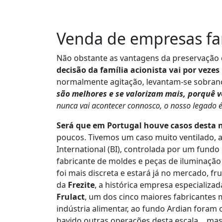
Venda de empresas fam
Não obstante as vantagens da preservação 
decisão da família acionista vai por vezes
normalmente agitação, levantam-se sobranc
são melhores e se valorizam mais, porquê 
nunca vai acontecer connosco, o nosso legado é
Será que em Portugal houve casos desta 
poucos. Tivemos um caso muito ventilado, 
International (BI), controlada por um fundo
fabricante de moldes e peças de iluminaçã
foi mais discreta e estará já no mercado, 
da
Frezite
, a histórica empresa especializ
Frulact
, um dos cinco maiores fabricantes 
indústria alimentar, ao fundo Ardian foram
havido outras operações desta escala… ma