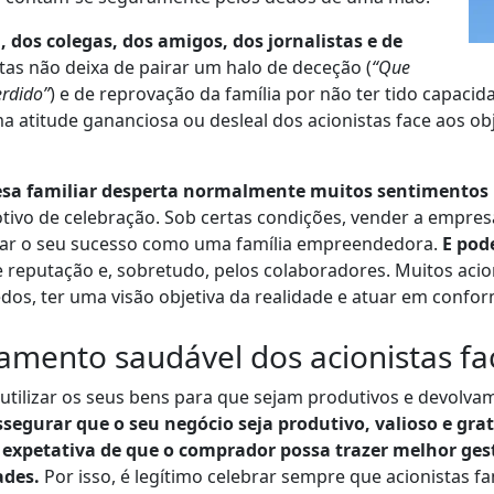
 dos colegas, dos amigos, dos jornalistas e de
as não deixa de pairar um halo de deceção (
“Que
erdido”
) e de reprovação da família por não ter tido capac
atitude gananciosa ou desleal dos acionistas face aos obj
sa familiar desperta normalmente muitos sentimentos 
tivo de celebração. Sob certas condições, vender a empresa 
rvar o seu sucesso como uma família empreendedora.
E pod
e reputação e, sobretudo, pelos colaboradores. Muitos acio
dos, ter uma visão objetiva da realidade e atuar em confo
amento saudável dos acionistas fa
utilizar os seus bens para que sejam produtivos e devolvam 
egurar que o seu negócio seja produtivo, valioso e grat
a expetativa de que o comprador possa trazer melhor ges
ades.
Por isso, é legítimo celebrar sempre que acionistas 