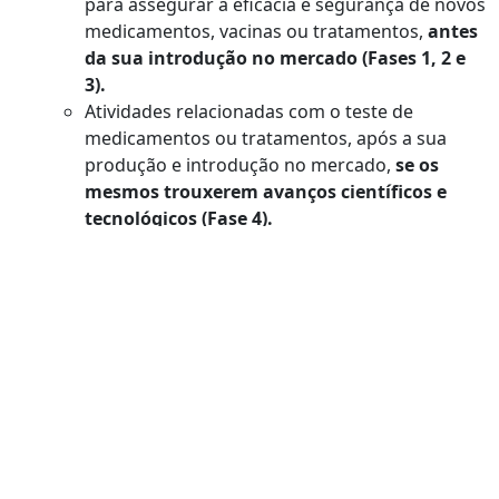
para assegurar a eficácia e segurança de novos
medicamentos, vacinas ou tratamentos,
antes
da sua introdução no mercado (Fases 1, 2 e
3).
Atividades relacionadas com o teste de
medicamentos ou tratamentos, após a sua
produção e introdução no mercado,
se os
mesmos trouxerem avanços científicos e
tecnológicos (Fase 4).
Exploração espacial
Todas as atividades, exceto as atividades
rotineiras de colocação de satélites em órbita
ou o estabelecimento de estações de
acompanhamento (
tracking
) e de comunicação.
Desenvolvimento de
software
Incluir como atividades de I&D:
Desenvolvimento de novos sistemas
operacionais ou linguagens;