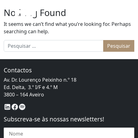
Skip to content
Nothing Found
Main Navigation
MENU
It seems we can’t find what you’re looking for. Perhaps
searching can help.
Pesquisar por:
Contactos
Av. Dr. Lourenço Peixinho n.º 18
Ed. Delta, 3.º I/F e 4.º M
3800 – 164 Aveiro
LinkedIn
Facebook
Spotify
Subscreva-se às nossas newsletters!