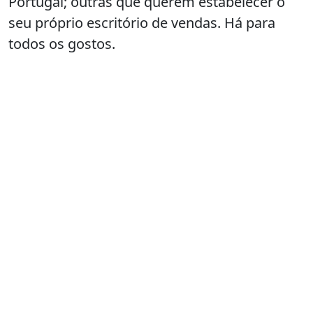
Portugal; outras que querem estabelecer o
seu próprio escritório de vendas. Há para
todos os gostos.
Bernardo Mendia
Em Análise: As relações empresariais
entre Portugal e a China
Ouça o episódio do
Mãos na Massa
no
Spotify
ou
no
Apple Podcasts
e conheça o ponto de situação das
relações empresariais entre Portugal e a China.
➡️
Apple Podcasts