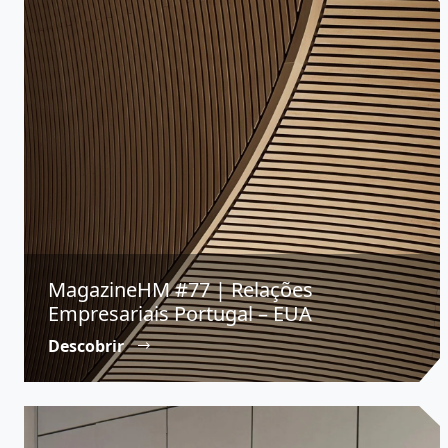
MagazineHM #77 | Relações
Empresariais Portugal – EUA
Descobrir