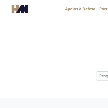
Skip to content
Apoios à Defesa
Port
Main Navigation
Pesqui