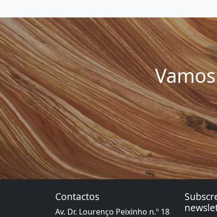
Vamos 
Contactos
Subscr
newslet
Av. Dr. Lourenço Peixinho n.º 18