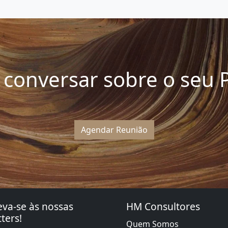
conversar sobre o seu P
Agendar Reunião
eva-se às nossas
HM Consultores
ters!
Quem Somos