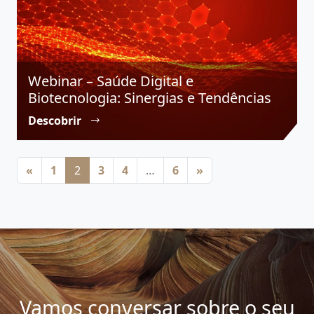
Webinar – Saúde Digital e
Biotecnologia: Sinergias e Tendências
Descobrir
Posts navigation
«
1
2
3
4
…
6
»
Vamos conversar sobre o seu