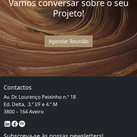
Vamos conversar sobre o seu
Projeto!
Agendar Reunião
Contactos
Av. Dr. Lourenço Peixinho n.º 18
Ed. Delta, 3.º I/F e 4.º M
3800 – 164 Aveiro
LinkedIn
Facebook
Spotify
Subscreva-se às nossas newsletters!