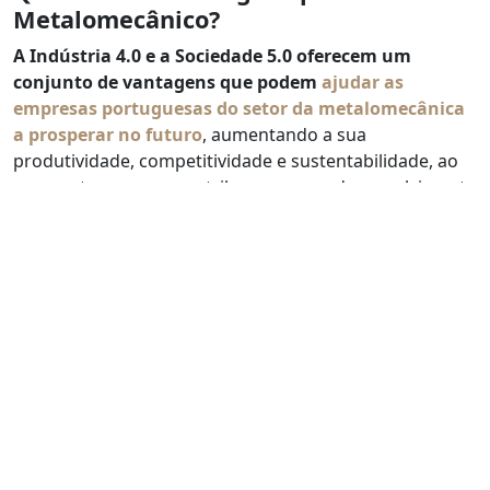
Metalomecânico?
A Indústria 4.0 e a Sociedade 5.0 oferecem um
conjunto de vantagens que podem
ajudar as
empresas portuguesas do setor da metalomecânica
a prosperar no futuro
, aumentando a sua
produtividade, competitividade e sustentabilidade, ao
mesmo tempo que contribuem para o desenvolvimento
de uma sociedade mais prospera.
Algumas das diversas vantagens da adoção da
Indústria 4.0 e da Sociedade 5.0 pelas empresas
portuguesas do setor metalomecânico são as
seguintes:
Automatização e otimização de processos:
Pela
implementação de robôs, sistemas ciber-físicos e
da inteligência artificial é possível automatizar
tarefas repetitivas e otimizar o fluxo de produção,
reduzindo os custos e aumentando a capacidade