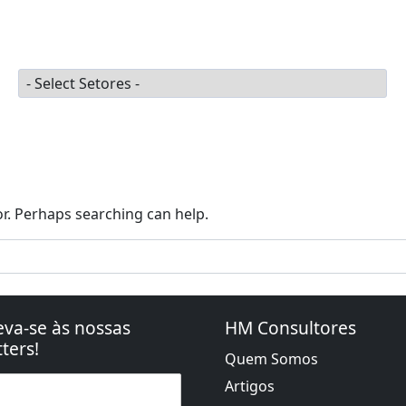
ugal 2030
PRR | Recuperar Portugal
Agendar Reuniã
Setores
or. Perhaps searching can help.
eva-se às nossas
HM Consultores
ters!
Quem Somos
Artigos