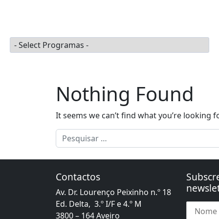
Skip to content
Apoios à Defesa
Port
Main Navigation
Programas
Nothing Found
It seems we can’t find what you’re looking f
Pesquisar por:
Contactos
Subscr
newslet
Av. Dr. Lourenço Peixinho n.º 18
Ed. Delta, 3.º I/F e 4.º M
3800 – 164 Aveiro