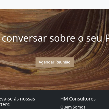
conversar sobre o seu P
Agendar Reunião
eva-se às nossas
HM Consultores
ters!
Quem Somos