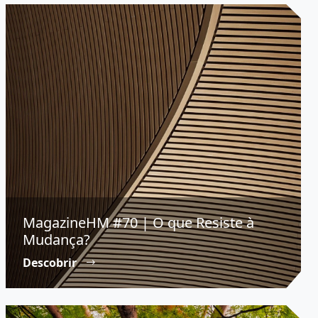
MagazineHM #70 | O que Resiste à
Mudança?
Descobrir