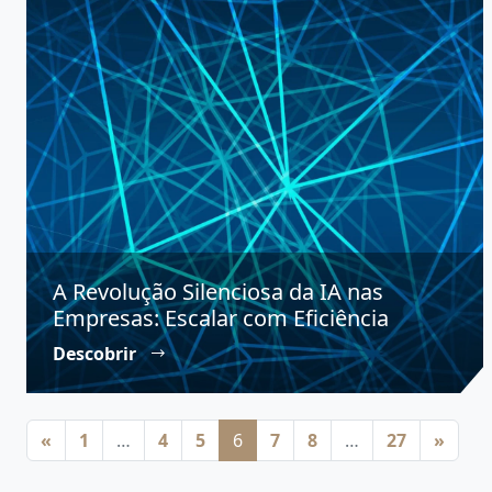
A Revolução Silenciosa da IA nas
Empresas: Escalar com Eficiência
Descobrir
Posts navigation
«
1
…
4
5
6
7
8
…
27
»