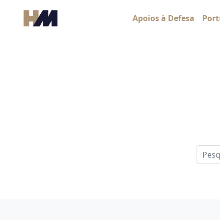
Skip to content
Apoios à Defesa
Port
Main Navigation
Pesqui