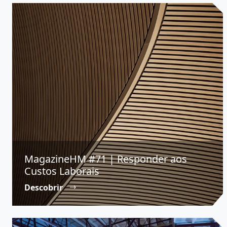
MagazineHM #71 | Responder aos
Custos Laborais
Descobrir