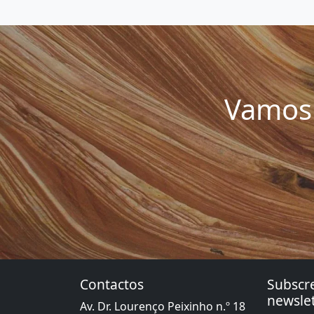
Vamos 
Contactos
Subscr
newslet
Av. Dr. Lourenço Peixinho n.º 18