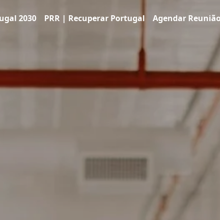
ugal 2030
PRR | Recuperar Portugal
Agendar Reuniã