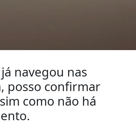
já navegou nas
a, posso confirmar
assim como não há
lento.