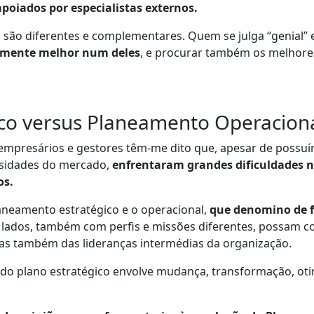
apoiados por especialistas externos.
tos são diferentes e complementares. Quem se julga “genia
tamente melhor num deles
, e procurar também os melhores
co versus Planeamento Operaciona
s empresários e gestores têm-me dito que, apesar de possuí
ssidades do mercado,
enfrentaram grandes dificuldades 
os.
aneamento estratégico e o operacional,
que denomino de f
 lados, também com perfis e missões diferentes, possam c
as também das lideranças intermédias da organização.
do plano estratégico envolve mudança, transformação, otim