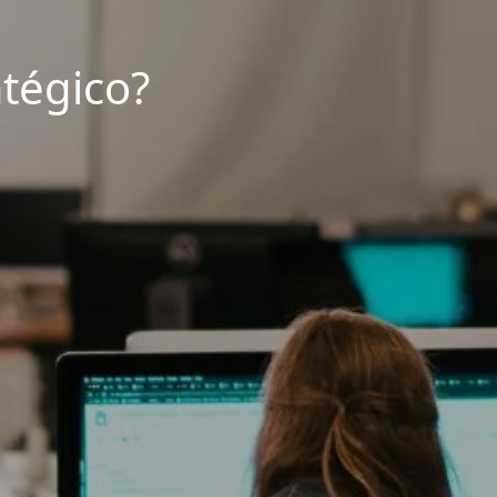
tégico?