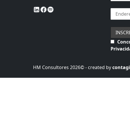
LinkedIn
Facebook
Spotify
Conco
Privaci
HM Consultores 2026© - created by
contagi