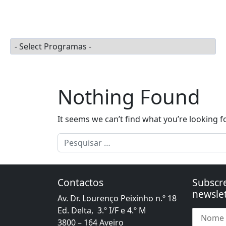
Skip to content
Apoios à Defesa
Port
Main Navigation
Programas
Nothing Found
It seems we can’t find what you’re looking f
Pesquisar por:
Contactos
Subscr
newslet
Av. Dr. Lourenço Peixinho n.º 18
Ed. Delta, 3.º I/F e 4.º M
3800 – 164 Aveiro