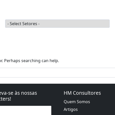
ugal 2030
PRR | Recuperar Portugal
Agendar Reuniã
Setores
or. Perhaps searching can help.
eva-se às nossas
HM Consultores
ters!
Quem Somos
Artigos