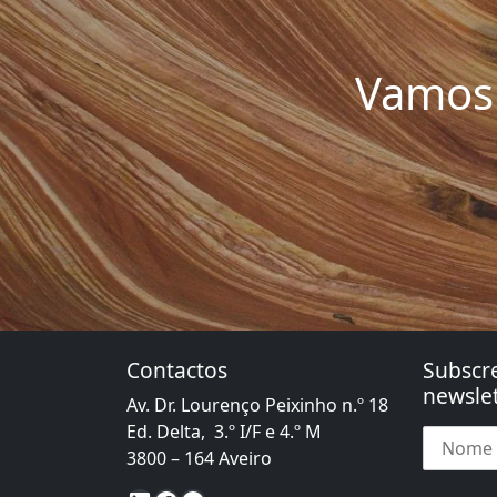
Vamos 
Contactos
Subscr
newslet
Av. Dr. Lourenço Peixinho n.º 18
Ed. Delta, 3.º I/F e 4.º M
3800 – 164 Aveiro