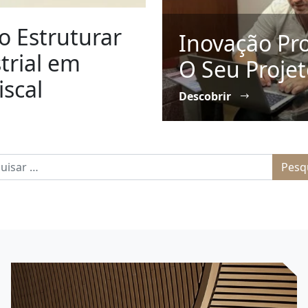
o Estruturar
Inovação Pr
trial em
O Seu Projet
iscal
Descobrir
sar por: