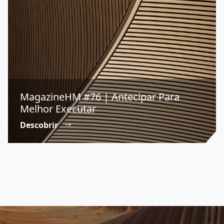
MagazineHM #76 | Antecipar Para
Melhor Executar
Descobrir