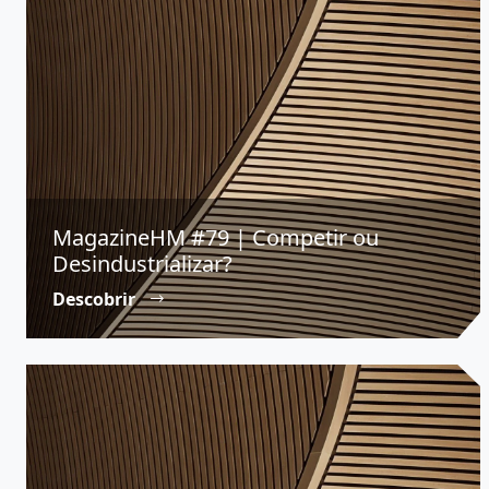
MagazineHM #79 | Competir ou
Desindustrializar?
Descobrir