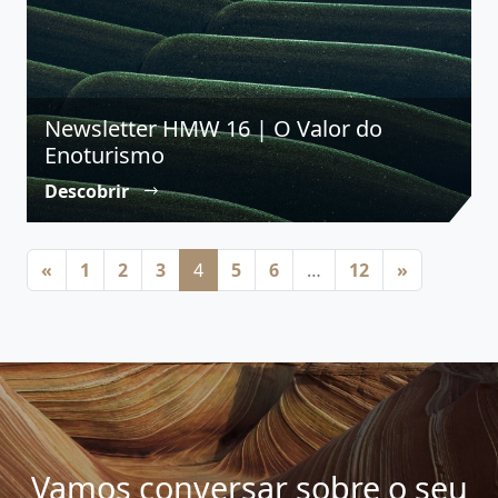
Newsletter HMW 16 | O Valor do
Enoturismo
Descobrir
Posts navigation
«
1
2
3
4
5
6
…
12
»
Vamos conversar sobre o seu