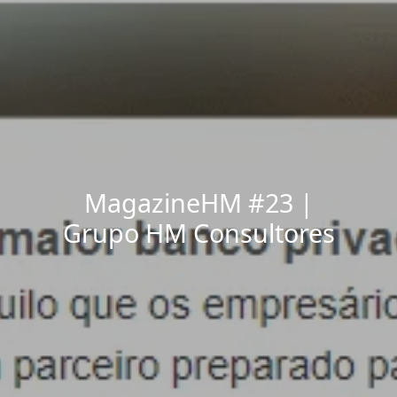
MagazineHM #23 |
Grupo HM Consultores