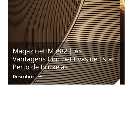
MagazineHM #82 | As
#
Vantagens Competitivas de Estar
C
Perto de Bruxelas
B
Descobrir
D