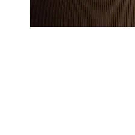
MagazineHM #82 | As Van
Descobrir