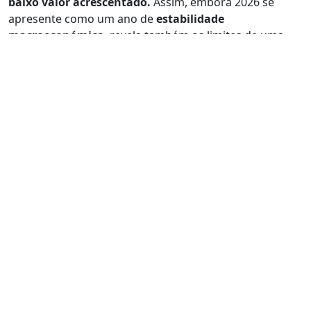
baixo valor acrescentado.
Assim, embora 2026 se
apresente como um ano de
estabilidade
macroeconómica
, revela também os limites de uma
estratégia centrada na disciplina orçamental sem uma
transformação estrutural profunda da economia
portuguesa.
João Ferreira da Cruz
Economista
Vamos conversar sobre o seu
Projeto!