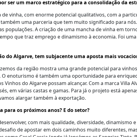
 por ser um marco estratégico para a consolidação da es
 de vinha, com enorme potencial qualitativos, com a partic
também uma parceria que tem muito significado para nós. 
 as populações. A criação de uma mancha de vinha em tor
 tempo que traz emprego e dinamismo à economia. Foi um
ião do Algarve, tem subjacente uma aposta mais vocaci
zemos da região mostra uma grande potencial para vinhos
. O enoturismo é também uma oportunidade para enriquecer 
s Vinhos do Algarve possam alcançar. Com a marca Villa Al
sés, em várias castas e gamas. Para já o projeto está apen
 vamos alargar também à exportação.
a para os próximos anos? E do setor?
a desenvolver, com mais qualidade, diversidade, dinamism
esafio de apostar em dois caminhos muito diferentes, mas