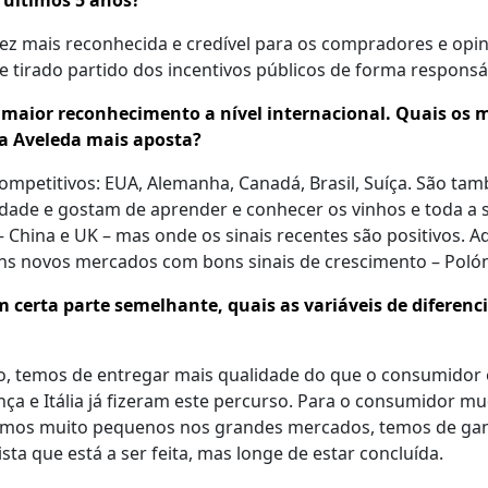
 últimos 5 anos?
 vez mais reconhecida e credível para os compradores e opi
e tirado partido dos incentivos públicos de forma responsá
maior reconhecimento a nível internacional. Quais os m
a Aveleda mais aposta?
mpetitivos: EUA, Alemanha, Canadá, Brasil, Suíça. São ta
dade e gostam de aprender e conhecer os vinhos e toda a 
 China e UK – mas onde os sinais recentes são positivos. A
 novos mercados com bons sinais de crescimento – Polónia
 certa parte semelhante, quais as variáveis de diferen
mos de entregar mais qualidade do que o consumidor está
ça e Itália já fizeram este percurso. Para o consumidor m
mos muito pequenos nos grandes mercados, temos de ganha
a que está a ser feita, mas longe de estar concluída.