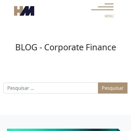
Skip to content
Main Navigation
MENU
BLOG - Corporate Finance
Pesquisar por: