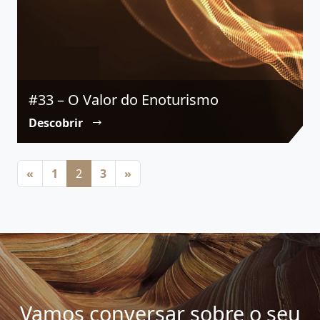
#33 – O Valor do Enoturismo
Descobrir
Posts navigation
«
1
2
3
»
Vamos conversar sobre o seu