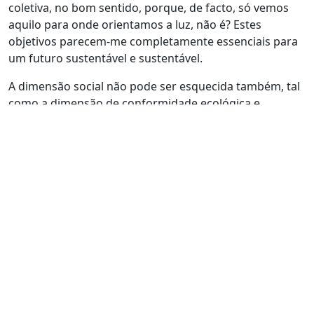
coletiva, no bom sentido, porque, de facto, só vemos
aquilo para onde orientamos a luz, não é? Estes
objetivos parecem-me completamente essenciais para
um futuro sustentável e sustentável.
A dimensão social não pode ser esquecida também, tal
como a dimensão de conformidade ecológica e
ambiental, mas também a responsabilidade de olhar
para os territórios. No caso português, isso é muito
notório. Portugal, de facto, tem desequilíbrios internos
brutais. Faço notar que hoje o território mais atrasado
de Portugal é exatamente a região Norte, que também
é a região mais produtiva, com mais propensão à
exportação, que mais contribui para as exportações,
que é relativamente mais jovem e que tem uma
tendência e uma tradição empresarial, industrial,
brutal.
As regiões norte e centro são de facto as mais