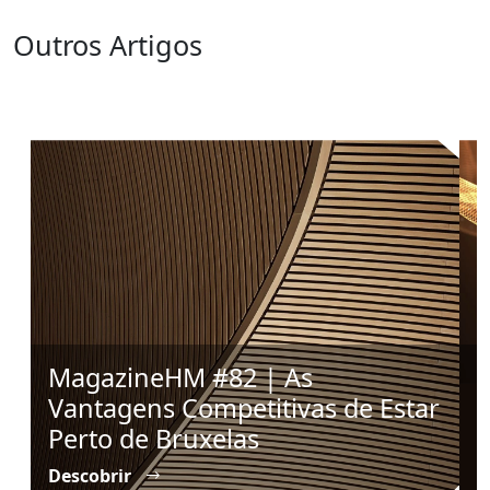
Outros Artigos
MagazineHM #82 | As
#
Vantagens Competitivas de Estar
C
Perto de Bruxelas
B
Descobrir
D