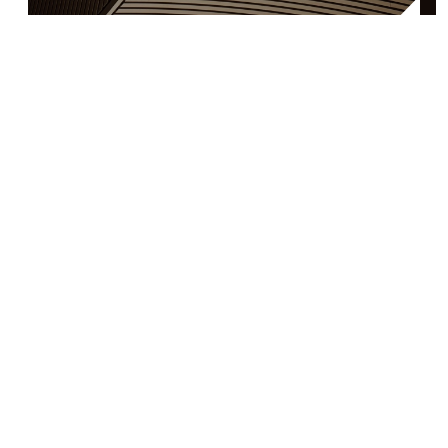
Contactos
Av. Dr. Lourenço Peixinho n.º 18
Ed. Delta, 3.º I/F e 4.º M
3800 – 164 Aveiro
LinkedIn
Facebook
Spotify
Subscreva-se às nossas newsletters!