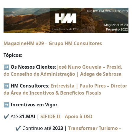
MagazineHM #29 – Grupo HM Consultores
Tópicos
:
➡️
Os Nossos Clientes
:
José Nuno Gouveia – Presid.
do Conselho de Administração | Adega de Sabrosa
➡️
HM Consultores
:
Entrevista | Paulo Pires – Diretor
da Área de Incentivos & Benefícios Fiscais
➡️
Incentivos em Vigor
:
✔️ Até
31.MAI
|
SIFIDE II – Apoio à I&D
✔️ Contínuo até
2023
|
Transformar Turismo –