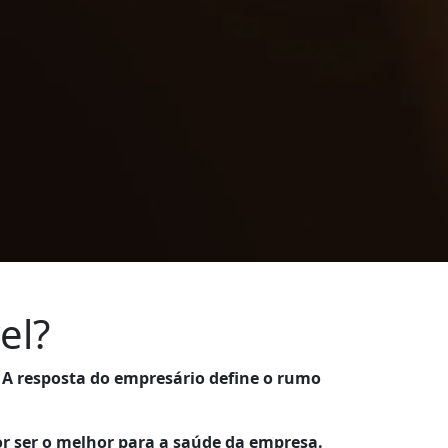
el?
?
A resposta do empresário define o rumo
r ser o melhor para a saúde da empresa.