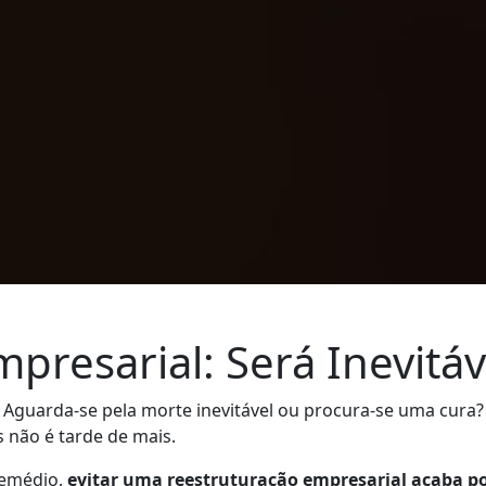
presarial: Será Inevitáv
Aguarda-se pela morte inevitável ou procura-se uma cura
s não é tarde de mais.
remédio,
evitar uma reestruturação empresarial acaba po