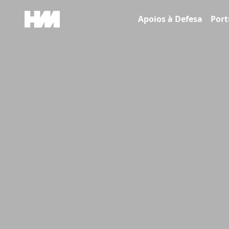
Skip to content
Apoios à Defesa
Port
Main Navigation