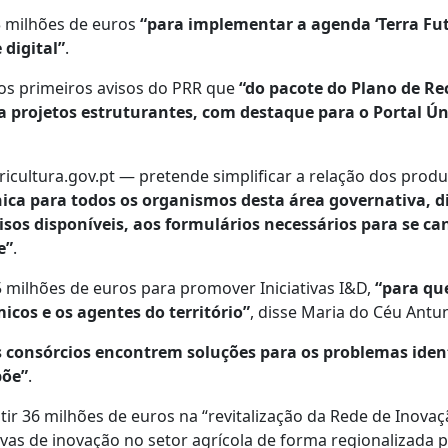
3 milhões de euros
“para implementar a agenda ‘Terra Fut
 digital”
.
 os primeiros avisos do PRR que
“do pacote do Plano de Re
 a projetos estruturantes, com destaque para o Portal 
cultura.gov.pt — pretende simplificar a relação dos produt
ica para todos os organismos desta área governativa, d
visos disponíveis, aos formulários necessários para se
e”
.
5 milhões de euros para promover Iniciativas I&D,
“para qu
cos e os agentes do território”
, disse Maria do Céu Antu
s consórcios encontrem soluções para os problemas iden
põe”
.
vestir 36 milhões de euros na “revitalização da Rede de Ino
ivas de inovação no setor agrícola de forma regionalizada po