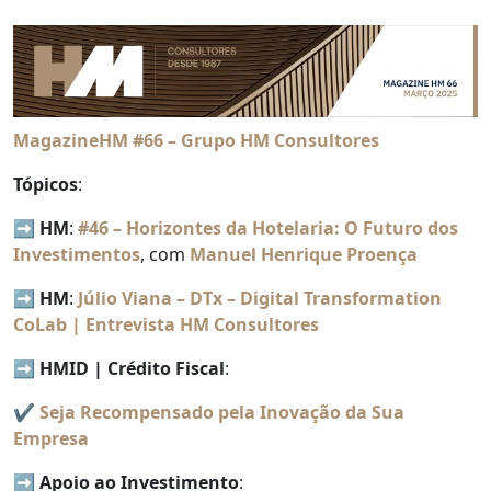
MagazineHM #66 – Grupo HM Consultores
Tópicos
:
➡️
HM
:
#46 – Horizontes da Hotelaria: O Futuro dos
Investimentos
, com
Manuel Henrique Proença
➡️
HM
:
Júlio Viana – DTx – Digital Transformation
CoLab | Entrevista HM Consultores
➡️
HMID | Crédito Fiscal
:
✔️
Seja Recompensado pela Inovação da Sua
Empresa
➡️
Apoio ao Investimento
: