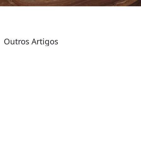
Outros Artigos
MagazineHM #82 | As
#