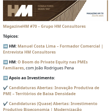
MagazineHM #70 – Grupo HM Consultores
Tópicos
:
➡️
HM
:
Manuel Costa Lima – Formador Comercial |
Entrevista HM Consultores
➡️
HM
:
O Boom do Private Equity nas PMEs
Familiares
, com João Rodrigues Pena
➡️
Apoio ao Investimento
:
✔️
Candidaturas Abertas: Inovação Produtiva de
PME – Territórios de Baixa Densidade
✔️
Candidaturas (Quase) Abertas: Investimento
Produtivo Bioeconomia | Modernização