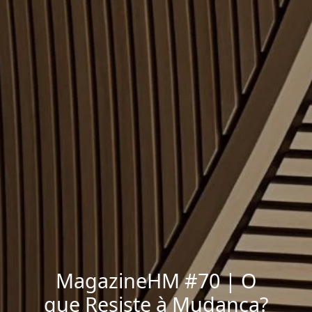
MagazineHM #70 | O
que Resiste à Mudança?