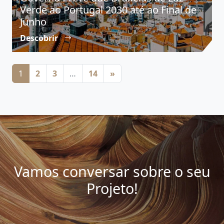
Verde ao Portugal 2030 até ao Final de
Junho
Descobrir
Posts navigation
1
2
3
…
14
»
Vamos conversar sobre o seu
Projeto!