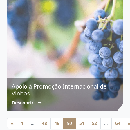
Apoio à Promoção Internacional de
Vinhos
Descobrir
Posts navigation
«
1
…
48
49
50
51
52
…
64